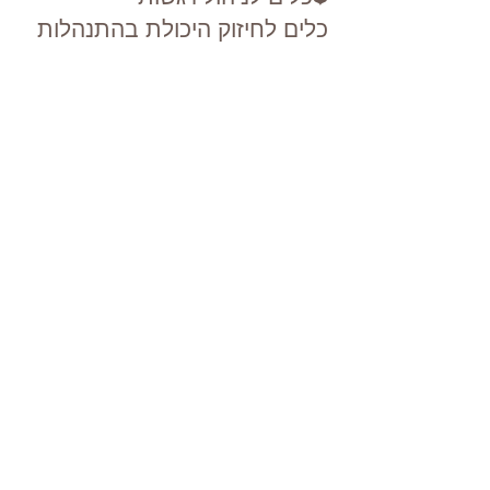
כלים לחיזוק היכולת בהתנהלות
במצבי לחץ ואתגרים בחיים
בצורה יעילה ונכונה
❤️
כלים לשחרור מתחים כדי להגיע
לרמה עמוקה יותר של נינוחות
ושלווה
❤️
MORE INFO