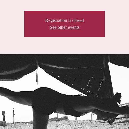
Registration is closed
See other events