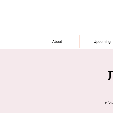
About
Upcoming
ל ים