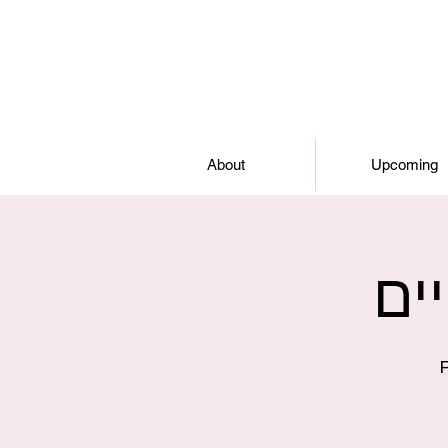
About
Upcoming
ים
F