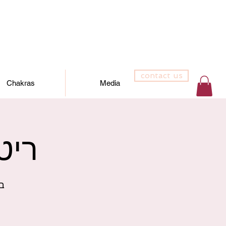
contact us
Chakras
Media
ריט
ida