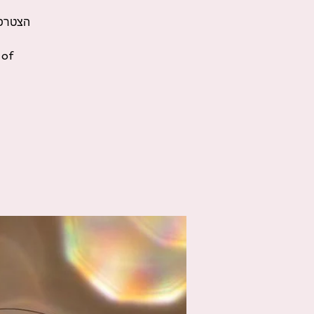
הצטרפו
 of