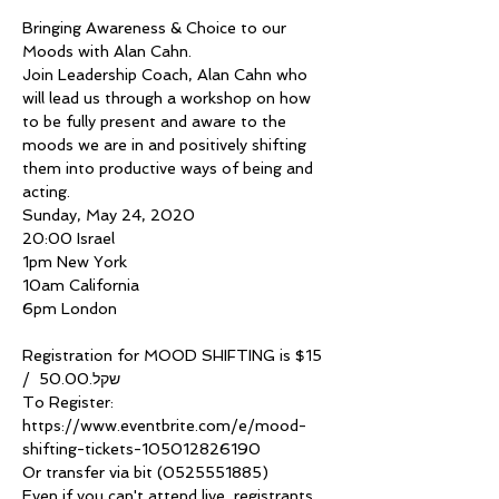
Bringing Awareness & Choice to our 
Moods with Alan Cahn.
Join Leadership Coach, Alan Cahn who 
will lead us through a workshop on how 
to be fully present and aware to the 
moods we are in and positively shifting 
them into productive ways of being and 
acting.
Sunday, May 24, 2020

20:00 Israel

1pm New York

10am California

Registration for MOOD SHIFTING is $15 
/  שקל.50.00 
To Register: 
https://www.eventbrite.com/e/mood-
shifting-tickets-105012826190
Or transfer via bit (0525551885)

Even if you can't attend live, registrants 